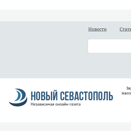
Новости
Стат
За
масс