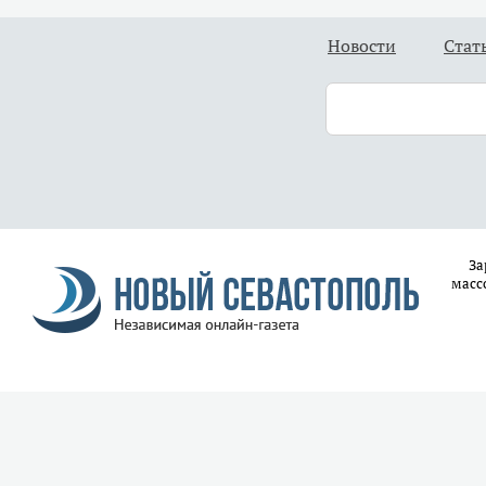
Новости
Стат
За
масс