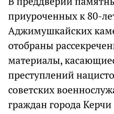
В преддверии памятн
приуроченных к 80-л
Аджимушкайских каме
отобраны рассекрече
материалы, касающие
преступлений нацист
советских военнослу
граждан города Керчи 