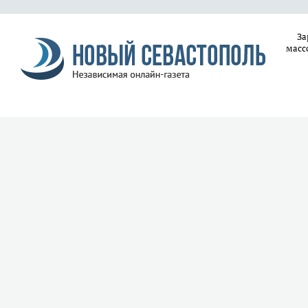
За
масс