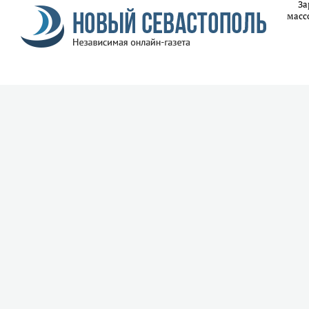
За
масс