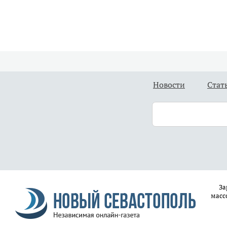
Новости
Стат
За
масс