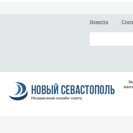
Новости
Стат
За
масс