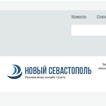
Новости
Стат
За
масс