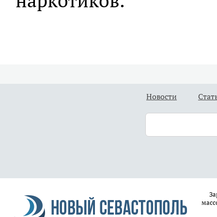
наркотиков.
Новости
Стат
За
масс