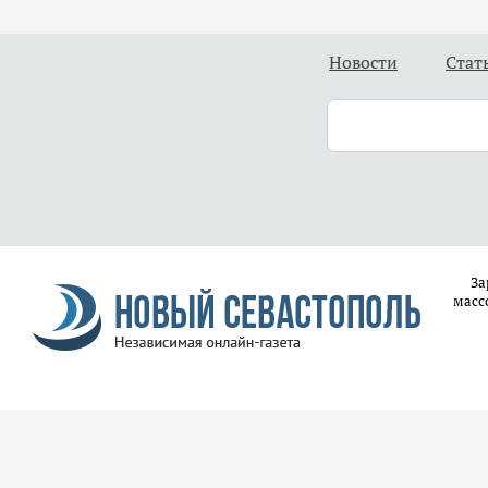
Новости
Стат
За
масс