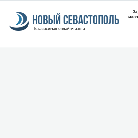
За
масс