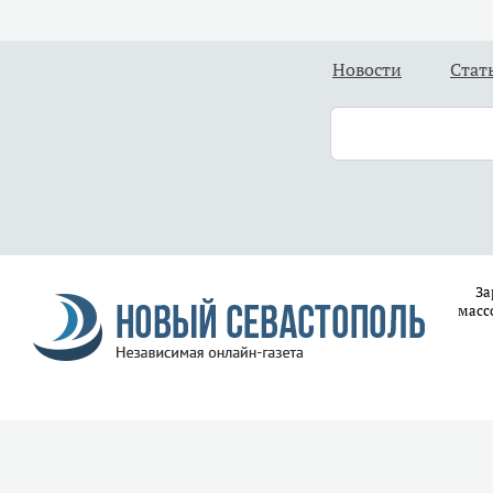
Новости
Стат
За
масс