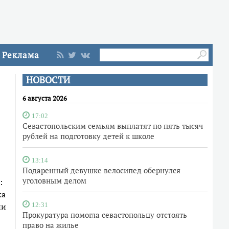
Реклама
НОВОСТИ
6 августа 2026
17:02
Севастопольским семьям выплатят по пять тысяч
рублей на подготовку детей к школе
13:14
Подаренный девушке велосипед обернулся
уголовным делом
:
ка
ни
12:31
Прокуратура помогла севастопольцу отстоять
право на жилье