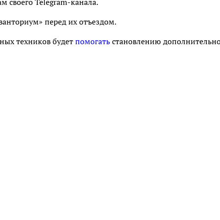
м своего Telegram-канала.
ванториум» перед их отъездом.
юных техников будет
помогать
становлению дополнительн