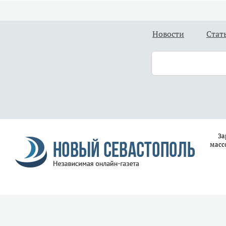
Новости
Стат
За
масс