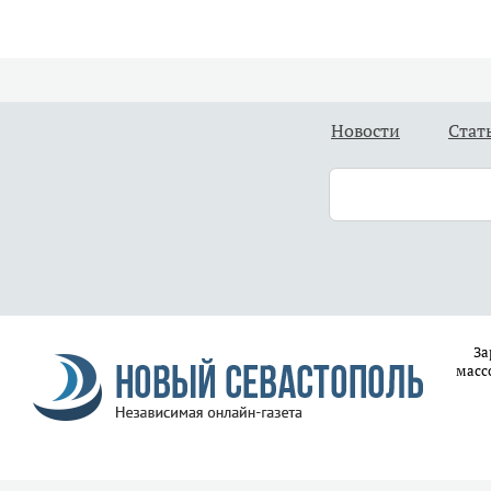
Новости
Стат
За
масс