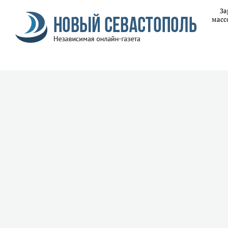
За
масс