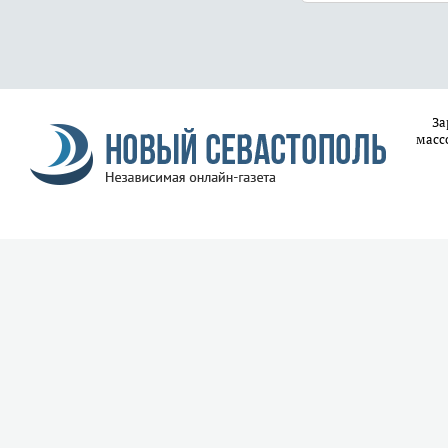
За
масс