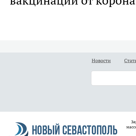
вакцинации от корона
Новости
Стат
За
масс