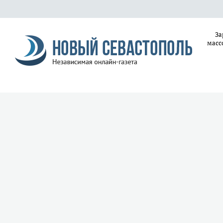
За
масс