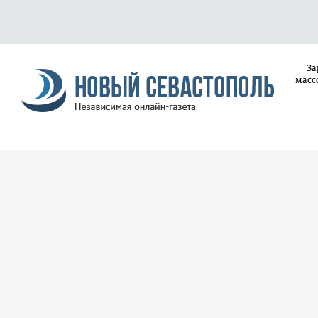
За
масс