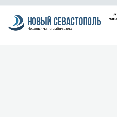
За
масс