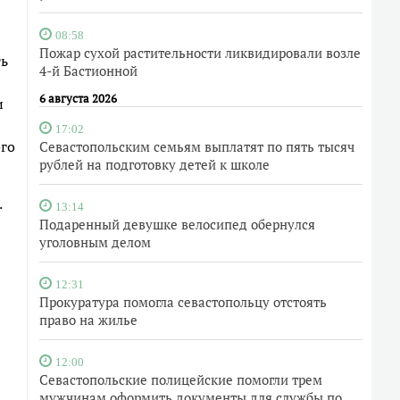
08:58
Пожар сухой растительности ликвидировали возле
ть
4-й Бастионной
6 августа 2026
и
17:02
ого
Севастопольским семьям выплатят по пять тысяч
рублей на подготовку детей к школе
.
13:14
Подаренный девушке велосипед обернулся
уголовным делом
12:31
Прокуратура помогла севастопольцу отстоять
право на жилье
12:00
Севастопольские полицейские помогли трем
мужчинам оформить документы для службы по