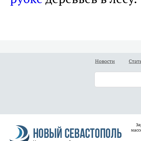
Новости
Стат
За
масс