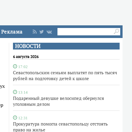
Реклама
НОВОСТИ
6 августа 2026
17:02
Севастопольским семьям выплатят по пять тысяч
рублей на подготовку детей к школе
ух
13:14
Подаренный девушке велосипед обернулся
уголовным делом
ер
12:31
Прокуратура помогла севастопольцу отстоять
право на жилье