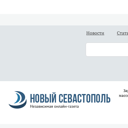
Новости
Стат
За
масс