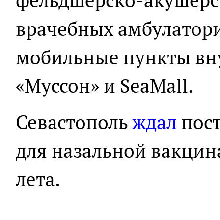
фельдшерско-акушерск
врачебных амбулатори
мобильные пункты вн
«Муссон» и SeaMall.
Севастополь
ждал
пост
для назальной вакцин
лета.