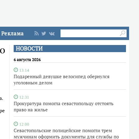
Реклама
по
НОВОСТИ
6 августа 2026
13:14
Подаренный девушке велосипед обернулся
уголовным делом
а.
12:31
Прокуратура помогла севастопольцу отстоять
право на жилье
ре
12:00
Севастопольские полицейские помогли трем
мужчинам оформить документы для службы по