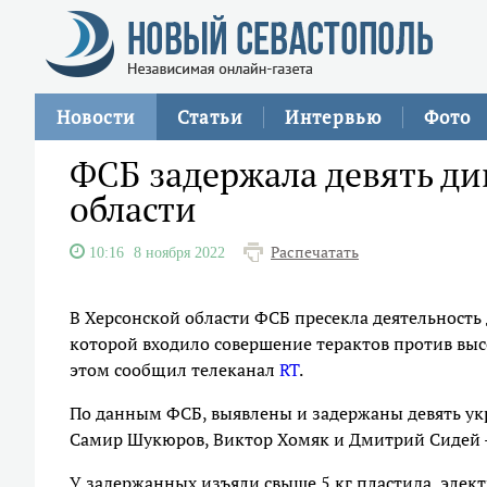
Новости
Статьи
Интервью
Фото
ФСБ задержала девять ди
области
Распечатать
10:16
8 ноября 2022
В Херсонской области ФСБ пресекла деятельность
которой входило совершение терактов против вы
этом сообщил телеканал
RT
.
По данным ФСБ, выявлены и задержаны девять ук
Самир Шукюров, Виктор Хомяк и Дмитрий Сидей —
У задержанных изъяли свыше 5 кг пластида, элек