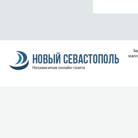
За
масс