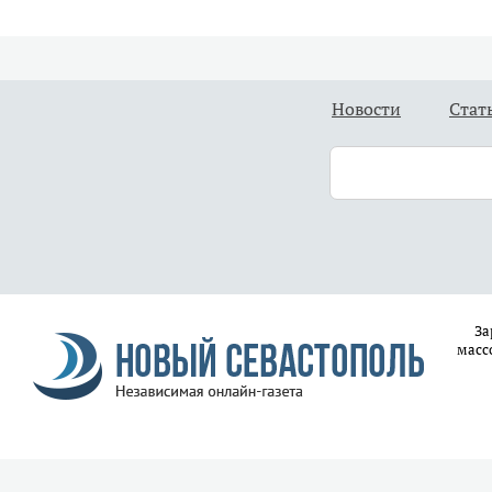
Новости
Стат
За
масс