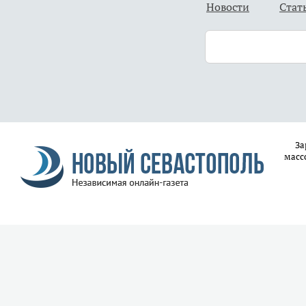
Новости
Стат
За
масс