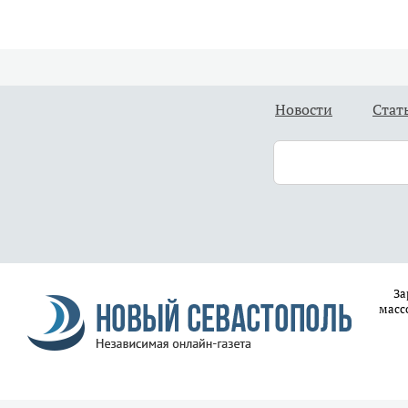
Новости
Стат
За
масс