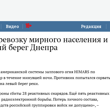
16+
Видео
Редакция
ревозку мирного населения и
ый берег Днепра
 американской системы залпового огня HIMARS по
пр в течение минувшей ночи. Противник попытался сорват
на левый берег реки.
оны сбиты 28 реактивных снарядов. Ещё пять реактивных
 радиоэлектронной борьбы. Потерь личного состава,
дств российской группировки войск не допущено», –