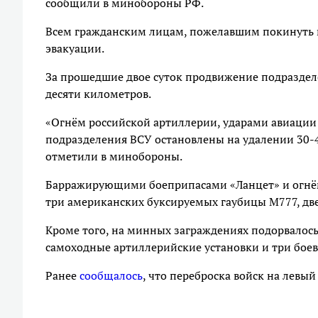
сообщили в минобороны РФ.
Всем гражданским лицам, пожелавшим покинуть п
эвакуации.
За прошедшие двое суток продвижение подраздел
десяти километров.
«Огнём российской артиллерии, ударами авиаци
подразделения ВСУ остановлены на удалении 30-4
отметили в минобороны.
Барражирующими боеприпасами «Ланцет» и огнём 
три американских буксируемых гаубицы М777, дв
Кроме того, на минных заграждениях подорвалось
самоходные артиллерийские установки и три бо
Ранее
сообщалось
, что переброска войск на левый