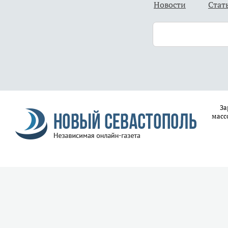
Новости
Стат
За
масс