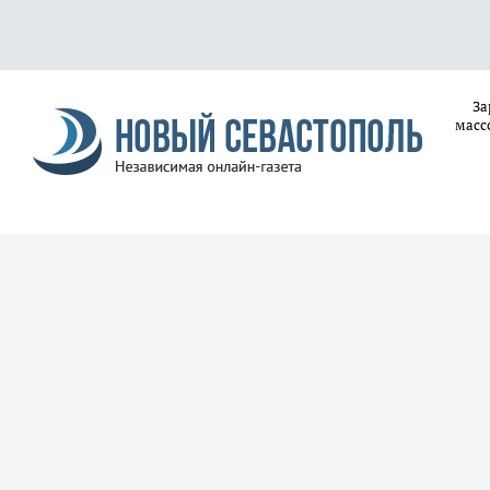
За
масс