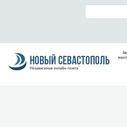
За
масс