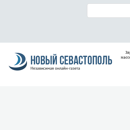
За
масс