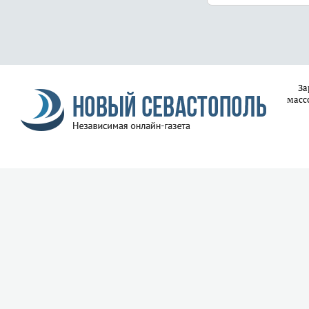
За
масс