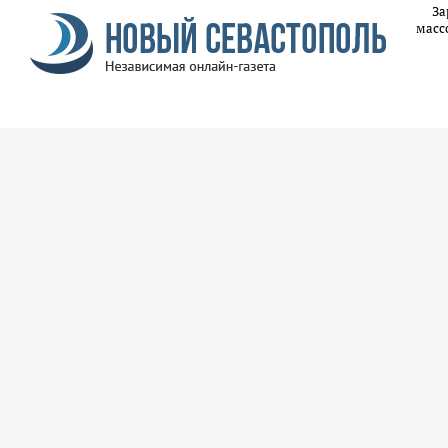
За
масс