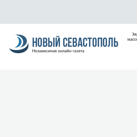
За
масс