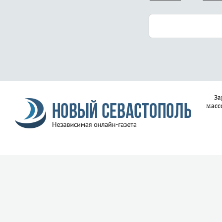
За
масс