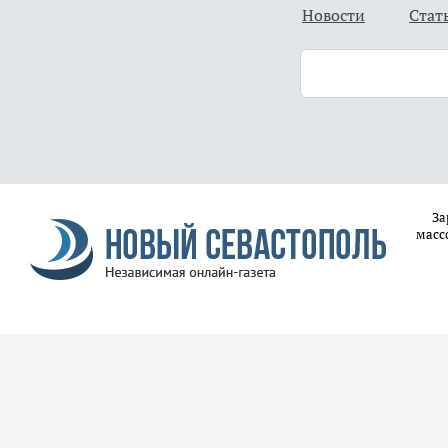
Новости
Стат
За
масс