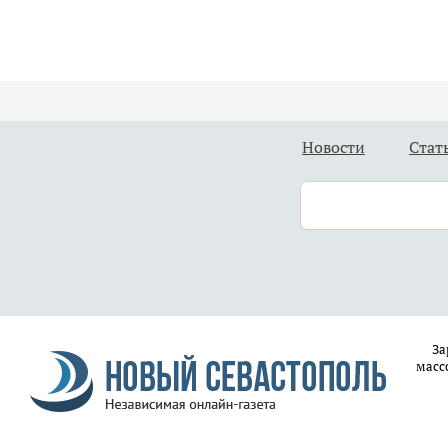
Новости
Стат
За
масс