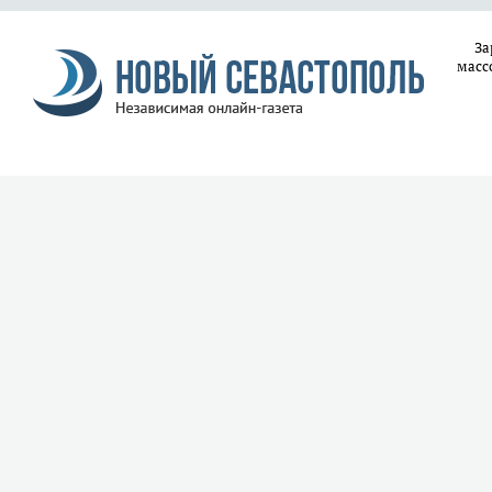
За
масс