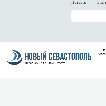
Новости
Стат
За
масс