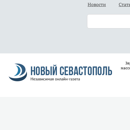
Новости
Стат
За
масс