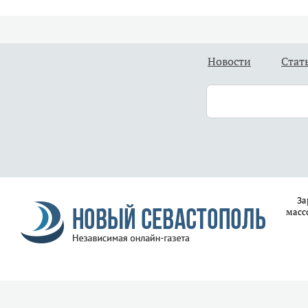
Новости
Стат
За
масс