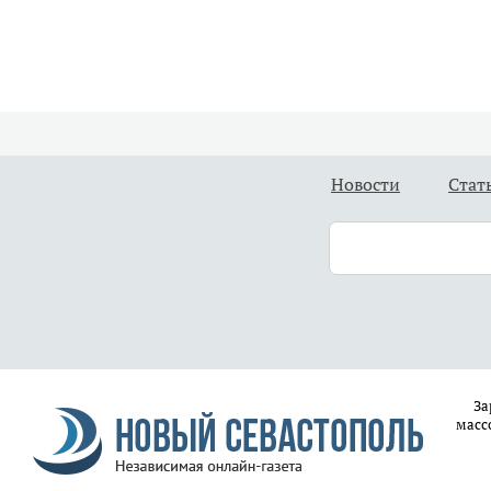
Новости
Стат
За
масс