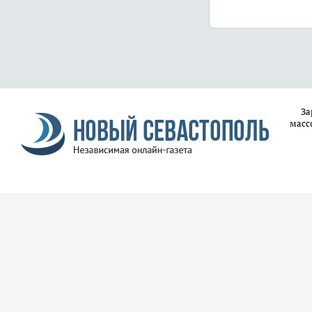
За
масс