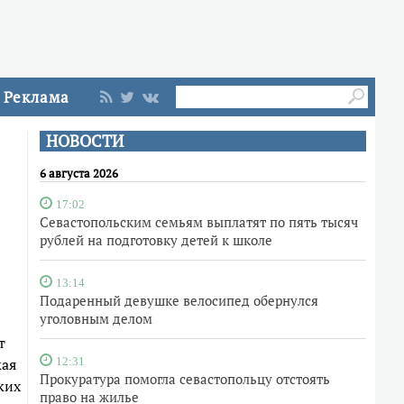
Реклама
НОВОСТИ
6 августа 2026
17:02
Севастопольским семьям выплатят по пять тысяч
рублей на подготовку детей к школе
13:14
Подаренный девушке велосипед обернулся
уголовным делом
т
кая
12:31
Прокуратура помогла севастопольцу отстоять
ких
право на жилье