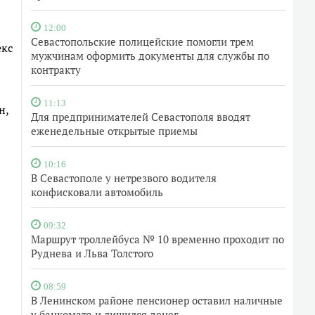
12:00
Севастопольские полицейские помогли трем
екс
мужчинам оформить документы для службы по
контракту
11:13
н,
Для предпринимателей Севастополя вводят
еженедельные открытые приемы
10:16
В Севастополе у нетрезвого водителя
конфисковали автомобиль
09:32
Маршрут троллейбуса № 10 временно проходит по
Руднева и Льва Толстого
08:59
В Ленинском районе пенсионер оставил наличные
у банкомата и лишился денег