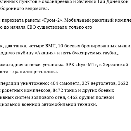
селенных пунктов Новоандреевка и Зеленый Гай Донецкой
оборонного ведомства.
 перехвата ракеты «Гром-2». Мобильный ракетный компл
ко до начала СВО существовали только его
к, два танка, четыре БМП, 10 боевых бронированных маши
ходную гаубицу «Акация» и пять буксируемых гаубиц.
амоходная огневая установка ЗРК «Бук-М1», в Херсонской
асти - хранилище топлива.
перации уничтожено: 404 самолета, 227 вертолетов, 3622
 ракетных комплексов, 8472 танка и других боевых
вных систем залпового огня, 4462 орудия полевой
ециальной военной автомобильной техники.