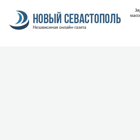
За
масс