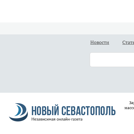
Новости
Стат
За
масс